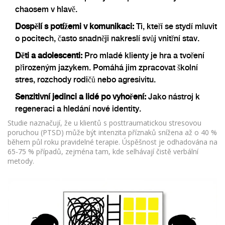
chaosem v hlavě.
Dospělí s potížemi v komunikaci:
Ti, kteří se stydí mluvit
o pocitech, často snadněji nakreslí svůj vnitřní stav.
Děti a adolescenti:
Pro mladé klienty je hra a tvoření
přirozeným jazykem. Pomáhá jim zpracovat školní
stres, rozchody rodičů nebo agresivitu.
Senzitivní jedinci a lidé po vyhoření:
Jako nástroj k
regeneraci a hledání nové identity.
Studie naznačují, že u klientů s posttraumatickou stresovou
poruchou (PTSD) může být intenzita příznaků snížena až o 40 %
během půl roku pravidelné terapie. Úspěšnost je odhadována na
65-75 % případů, zejména tam, kde selhávají čistě verbální
metody.