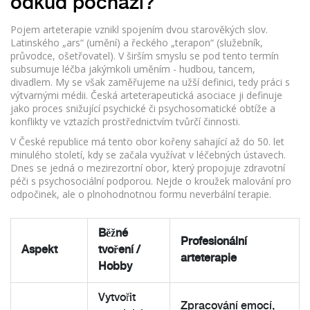
odkud pochází?
Pojem arteterapie vznikl spojením dvou starověkých slov.
Latinského „ars“ (umění) a řeckého „terapon“ (služebník,
průvodce, ošetřovatel). V širším smyslu se pod tento termín
subsumuje léčba jakýmkoli uměním - hudbou, tancem,
divadlem. My se však zaměřujeme na užší definici, tedy práci s
výtvarnými médii. Česká arteterapeutická asociace ji definuje
jako proces snižující psychické či psychosomatické obtíže a
konflikty ve vztazích prostřednictvím tvůrčí činnosti.
V České republice má tento obor kořeny sahající až do 50. let
minulého století, kdy se začala využívat v léčebných ústavech.
Dnes se jedná o mezirezortní obor, který propojuje zdravotní
péči s psychosociální podporou. Nejde o kroužek malování pro
odpočinek, ale o plnohodnotnou formu neverbální terapie.
Běžné
Profesionální
Aspekt
tvoření /
arteterapie
Hobby
Vytvořit
Zpracování emocí,