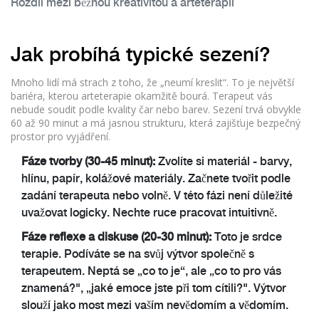
Rozdíl mezi běžnou kreativitou a arteterapií
Jak probíhá typické sezení?
Mnoho lidí má strach z toho, že „neumí kreslit“. To je největší
bariéra, kterou arteterapie okamžitě bourá. Terapeut vás
nebude soudit podle kvality čar nebo barev. Sezení trvá obvykle
60 až 90 minut a má jasnou strukturu, která zajišťuje bezpečný
prostor pro vyjádření.
Fáze tvorby (30-45 minut):
Zvolíte si materiál - barvy,
hlínu, papír, kolážové materiály. Začnete tvořit podle
zadání terapeuta nebo volně. V této fázi není důležité
uvažovat logicky. Nechte ruce pracovat intuitivně.
Fáze reflexe a diskuse (20-30 minut):
Toto je srdce
terapie. Podíváte se na svůj výtvor společně s
terapeutem. Neptá se „co to je“, ale „co to pro vás
znamená?", „jaké emoce jste při tom cítili?". Výtvor
slouží jako most mezi vaším nevědomím a vědomím.