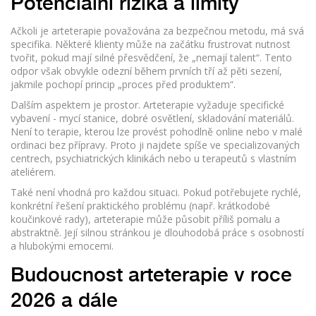
Potenciální rizika a limity
Ačkoli je arteterapie považována za bezpečnou metodu, má svá
specifika. Některé klienty může na začátku frustrovat nutnost
tvořit, pokud mají silné přesvědčení, že „nemají talent“. Tento
odpor však obvykle odezní během prvních tří až pěti sezení,
jakmile pochopí princip „proces před produktem“.
Dalším aspektem je prostor. Arteterapie vyžaduje specifické
vybavení - mycí stanice, dobré osvětlení, skladování materiálů.
Není to terapie, kterou lze provést pohodlně online nebo v malé
ordinaci bez přípravy. Proto ji najdete spíše ve specializovaných
centrech, psychiatrických klinikách nebo u terapeutů s vlastním
ateliérem.
Také není vhodná pro každou situaci. Pokud potřebujete rychlé,
konkrétní řešení praktického problému (např. krátkodobé
koučinkové rady), arteterapie může působit příliš pomalu a
abstraktně. Její silnou stránkou je dlouhodobá práce s osobností
a hlubokými emocemi.
Budoucnost arteterapie v roce
2026 a dále