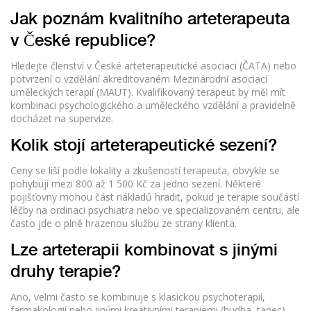
Jak poznám kvalitního arteterapeuta
v České republice?
Hledejte členství v České arteterapeutické asociaci (ČATA) nebo
potvrzení o vzdělání akreditovaném Mezinárodní asociací
uměleckých terapií (MAUT). Kvalifikovaný terapeut by měl mít
kombinaci psychologického a uměleckého vzdělání a pravidelně
docházet na supervize.
Kolik stojí arteterapeutické sezení?
Ceny se liší podle lokality a zkušeností terapeuta, obvykle se
pohybují mezi 800 až 1 500 Kč za jedno sezení. Některé
pojišťovny mohou část nákladů hradit, pokud je terapie součástí
léčby na ordinaci psychiatra nebo ve specializovaném centru, ale
často jde o plně hrazenou službu ze strany klienta.
Lze arteterapii kombinovat s jinými
druhy terapie?
Ano, velmi často se kombinuje s klasickou psychoterapií,
farmakologií nebo jinými kreativními terapiemi (hudba, tanec).