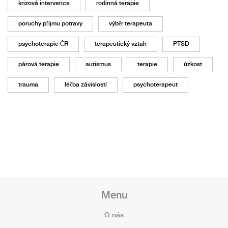
krizová intervence
rodinná terapie
poruchy příjmu potravy
výběr terapeuta
psychoterapie ČR
terapeutický vztah
PTSD
párová terapie
autismus
terapie
úzkost
trauma
léčba závislostí
psychoterapeut
Menu
O nás