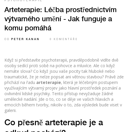
PSYCHOTERAPIE
Arteterapie: Léčba prostřednictvím
výtvarného umění - Jak funguje a
komu pomáhá
OD
0 KOMENTÁŘE
PETER KANAN
Když si představíte psychoterapii, pravděpodobně vidíte dvě
osoby sedící proti sobě na pohovce a mluvíce. Ale co když
nemáte slova? Co když jsou vaše pocity tak hluboké nebo
traumatické, že je nelze popsat ani větnou stavbou? Právě zde
přichází na řadu
arteterapie
, která je
léčebným postupem
využívajícím výtvarný projev jako hlavní prostředek poznání a
ovlivnění lidské psychiky
. Tento přístup nevyžaduje žádné
umělecké nadání. Jde o to, co se děje ve vašich hlavách a
emocích během tvorby, nikoliv o to, zda výsledek bude viset v
galerii.
Co přesně arteterapie je a