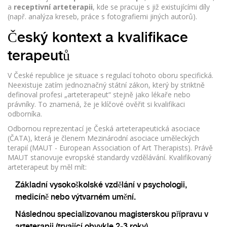
a
receptivní arteterapii
, kde se pracuje s již existujícími díly
(např. analýza kreseb, práce s fotografiemi jiných autorů).
Český kontext a kvalifikace
terapeutů
V České republice je situace s regulací tohoto oboru specifická.
Neexistuje zatím jednoznačný státní zákon, který by striktně
definoval profesi „arteterapeut“ stejně jako lékaře nebo
právníky. To znamená, že je klíčové ověřit si kvalifikaci
odborníka.
Odbornou reprezentací je
Česká arteterapeutická asociace
(ČATA), která je členem
Mezinárodní asociace uměleckých
terapií
(MAUT - European Association of Art Therapists). Právě
MAUT stanovuje evropské standardy vzdělávání. Kvalifikovaný
arteterapeut by měl mít:
Základní vysokoškolské vzdělání v psychologii,
medicíně nebo výtvarném umění.
Následnou specializovanou magisterskou přípravu v
arteterapii (trvající obvykle 2-3 roky).