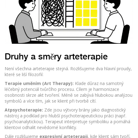
Druhy a směry arteterapie
Není všechna arteterapie stejná. Rozlišujeme dva hlavní proudy,
které se liší filozofií:
Terapie uměním (Art Therapy):
Klade důraz na samotný
léčebný potenciál tvůrčího procesu. Cílem je harmonizace
osobnosti skrze akt tvoření. Méně se zabývá hlubokou analýzou
symbolů a více tím, jak se klient při tvorbě cítí.
Atpsychoterapie:
Zde jsou výtvory brány jako diagnostický
nástroj a podklad pro hlubší psychoterapeutickou práci (např.
psychoanalytickou). Terapeut interpretuje symboliku a pomáhá
klientovi odhalit nevědomé konflikty.
Dále rozlišujeme
expresivní arteterapii
, kde klient sám tvoří,