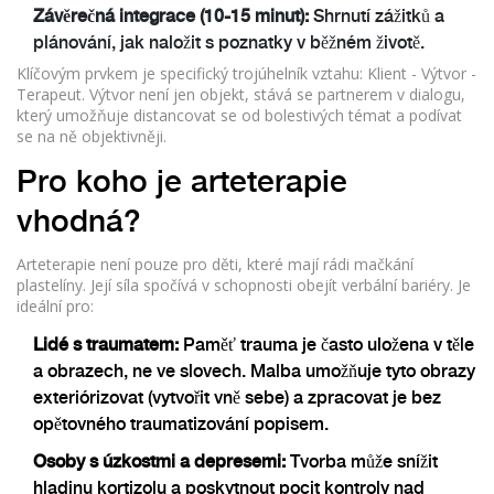
Závěrečná integrace (10-15 minut):
Shrnutí zážitků a
plánování, jak naložit s poznatky v běžném životě.
Klíčovým prvkem je specifický trojúhelník vztahu: Klient - Výtvor -
Terapeut. Výtvor není jen objekt, stává se partnerem v dialogu,
který umožňuje distancovat se od bolestivých témat a podívat
se na ně objektivněji.
Pro koho je arteterapie
vhodná?
Arteterapie není pouze pro děti, které mají rádi mačkání
plastelíny. Její síla spočívá v schopnosti obejít verbální bariéry. Je
ideální pro:
Lidé s traumatem:
Paměť trauma je často uložena v těle
a obrazech, ne ve slovech. Malba umožňuje tyto obrazy
exteriórizovat (vytvořit vně sebe) a zpracovat je bez
opětovného traumatizování popisem.
Osoby s úzkostmi a depresemi:
Tvorba může snížit
hladinu kortizolu a poskytnout pocit kontroly nad