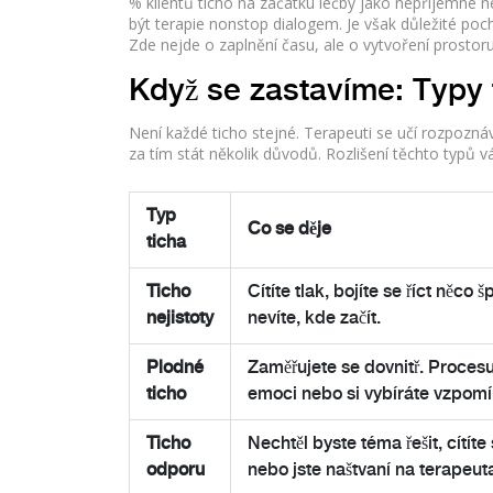
% klientů ticho na začátku léčby jako nepříjemné ne
být terapie nonstop dialogem. Je však důležité poch
Zde nejde o zaplnění času, ale o vytvoření prostor
Když se zastavíme: Typy t
Není každé ticho stejné. Terapeuti se učí rozpoznáv
za tím stát několik důvodů. Rozlišení těchto typů 
Typ
Co se děje
ticha
Ticho
Cítíte tlak, bojíte se říct něco
nejistoty
nevíte, kde začít.
Plodné
Zaměřujete se dovnitř. Procesu
ticho
emoci nebo si vybíráte vzpomí
Ticho
Nechtěl byste téma řešit, cítíte
odporu
nebo jste naštvaní na terapeut