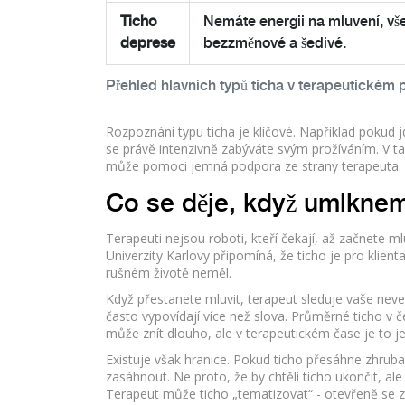
Ticho
Nemáte energii na mluvení, vš
deprese
bezzměnové a šedivé.
Přehled hlavních typů ticha v terapeutickém
Rozpoznání typu ticha je klíčové. Například pokud 
se právě intenzivně zabýváte svým prožíváním. V ta
může pomoci jemná podpora ze strany terapeuta.
Co se děje, když umlkne
Terapeuti nejsou roboti, kteří čekají, až začnete ml
Univerzity Karlovy připomíná, že ticho je pro klien
rušném životě neměl.
Když přestanete mluvit, terapeut sleduje vaše never
často vypovídají více než slova. Průměrné ticho v 
může znít dlouho, ale v terapeutickém čase je to j
Existuje však hranice. Pokud ticho přesáhne zhrub
zasáhnout. Ne proto, že by chtěli ticho ukončit, al
Terapeut může ticho „tematizovat“ - otevřeně se ze