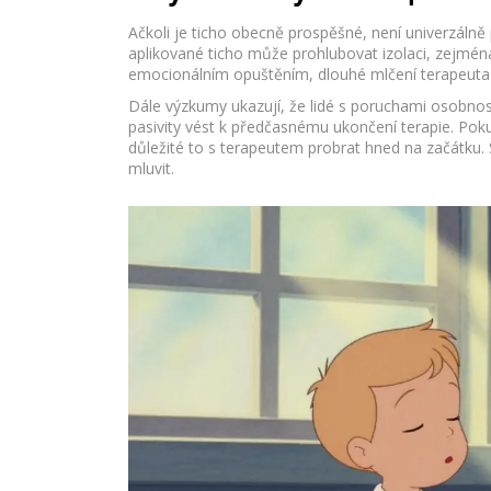
Ačkoli je ticho obecně prospěšné, není univerzálně
aplikované ticho může prohlubovat izolaci, zejmén
emocionálním opuštěním, dlouhé mlčení terapeuta mů
Dále výzkumy ukazují, že lidé s poruchami osobnos
pasivity vést k předčasnému ukončení terapie. Poku
důležité to s terapeutem probrat hned na začátku. 
mluvit.