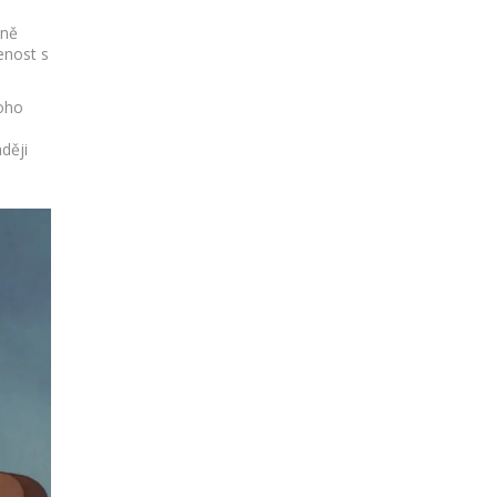
vně
enost s
noho
ději