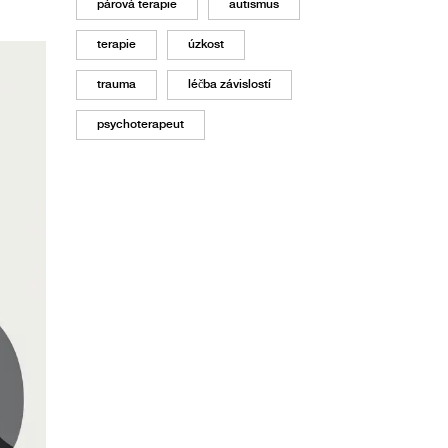
párová terapie
autismus
terapie
úzkost
trauma
léčba závislostí
psychoterapeut