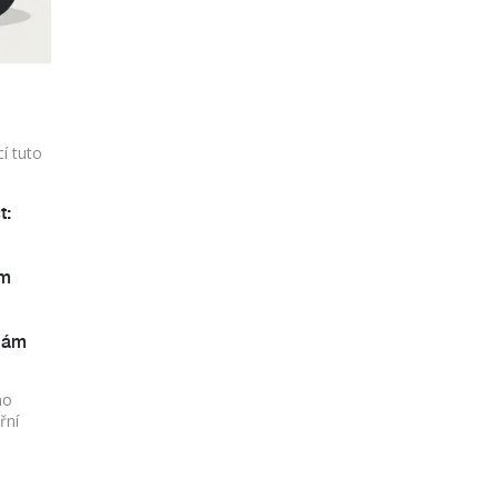
í tuto
t:
ám
 mám
ho
řní