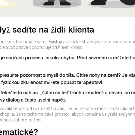
ž sedíte na židli klienta
síte s tím bojuje sami. Existují praktické strategie, které vám pomoc
ie Svobodová doporučuje tři hlavní kroky:
je součástí procesu, nikoliv chyba. Před sezením si můžete říc
přesuňte pozornost z mysli do těla. Cítíte nohy na zemi? Je v
 fyzickou zkušenost můžete popsat terapeutovi.
, řekněte to nahlas. „Cítím se teď trochu zmateně a nevím, co
vý dialog a často uvolní napětí.
vovala terapii od roku 2021, uvádí, že po několika měsících začala tic
chopila, že to ticho mi dává prostor, abych konečně uslyšela svůj vnit
hodnotu tohoto mlčení.
lematické?