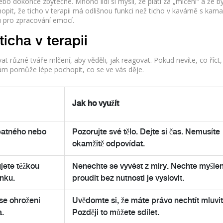
bo dokonce zbytečné. Mnoho lidí si myslí, že platí za „mlčení“ a že b
opit, že ticho v terapii má odlišnou funkci než ticho v kavárně s kama
u pro zpracování emocí.
icha v terapii
at různé tváře mlčení, aby věděli, jak reagovat. Pokud nevíte, co říc
vám pomůže lépe pochopit, co se ve vás děje.
Jak ho využít
 špatného nebo
Pozorujte své tělo. Dejte si čas. Nemusíte
okamžitě odpovídat.
jete těžkou
Nenechte se vyvést z míry. Nechte myšle
nku.
proudit bez nutnosti je vyslovit.
 se ohroženi
Uvědomte si, že máte právo nechtít mluvit
a.
Později to můžete sdílet.