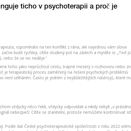
nguje ticho v psychoterapii a proč je
rapeuta, vzpomínáte na ten konflikt z rána, ale najednou vám slova
začne bušit rychleji, cítíte studený pot na zádech a myslíte si: „Teď j
ý, nebo že se nic neděje.“
máme ticho jako neprůchozí cestu, trapné mezery v rozhovoru nebo 
ož je
terapeutický proces zaměřený na řešení psychických problémů
Ticho není selháním. Často je jedním z nejdůležitějších nástrojů, které m
?
hom vždycky něco řekli, vždycky odpovídali a nikdy nebyli „v prázdno
gnál nebezpečí. Cítíte se zranitelní, protože nemůžete kontrolovat si
ený. Podle dat České psychoterapeutické společnosti z roku 2022 vním