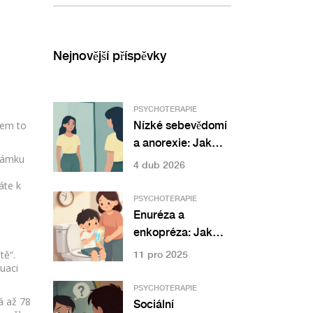
Nejnovější příspěvky
PSYCHOTERAPIE
sem to
Nízké sebevědomí
a anorexie: Jak
známku
efektivně pracovat
4 dub 2026
se self-esteem v
áte k
terapii
PSYCHOTERAPIE
Enuréza a
enkopréza: Jak
léčit pomočování a
tě“.
11 pro 2025
tuaci
pokakávání u dětí
PSYCHOTERAPIE
á až 78
Sociální