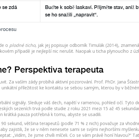
e se zdá
Buďte k sobě laskaví. Přijměte stav, aniž 
se ho snažili „napravit“.
 procesu
jde o
plodné ticho
, jak jej popisuje odborník Timulák (2014), znamená
kovém případě je nejlepší nic nerušit. Naopak u ticha plynoucího z úz
me? Perspektiva terapeuta
uvit. Za vaším zády probíhá aktivní pozorování. Prof. PhDr. Jana Šťast
ta unikátní příležitost ke kontaktu se sebou samým, kterou by v běžné
bální signály. Sleduje váš dech, napětí v ramenou, pohled očí. Tyto de
českých sezeních trvá podle studie z roku 2021 mezi 15 až 45 sekunda
en krátká pauza potřebná k tomu, abyste se usadili.
a 90 sekund, většina terapeutů (podle 71 % z nich) považuje za vhodn
e aby zajistili, že se v něm nenesete sami se svými nejhoršími myšlenk
ptat: „Vidím, že jsme chvíli mlčeli. Co se vám právě honí hlavou?“ Ta