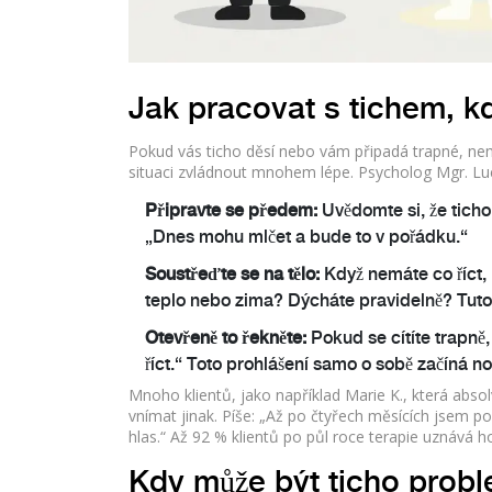
Jak pracovat s tichem, kdy
Pokud vás ticho děsí nebo vám připadá trapné, nemu
situaci zvládnout mnohem lépe. Psycholog Mgr. Luc
Připravte se předem:
Uvědomte si, že ticho 
„Dnes mohu mlčet a bude to v pořádku.“
Soustřeďte se na tělo:
Když nemáte co říct, 
teplo nebo zima? Dýcháte pravidelně? Tuto
Otevřeně to řekněte:
Pokud se cítíte trapně
říct.“ Toto prohlášení samo o sobě začíná no
Mnoho klientů, jako například Marie K., která absol
vnímat jinak. Píše: „Až po čtyřech měsících jsem po
hlas.“ Až 92 % klientů po půl roce terapie uznává 
Kdy může být ticho prob