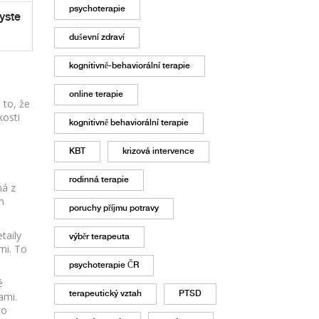
psychoterapie
byste
duševní zdraví
kognitivně-behaviorální terapie
online terapie
 to, že
kosti
kognitivně behaviorální terapie
KBT
krizová intervence
rodinná terapie
ná z
m
poruchy příjmu potravy
taily
výběr terapeuta
mi. To
psychoterapie ČR
é
terapeutický vztah
PTSD
ami.
to