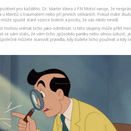
 pozitivní pro každého. Dr. Martin Vávra z FN Motol varuje, že nesprá
a u klientů s traumatem nebo při prvních setkáních. Pokud máte zkuš
že spustit staré vzorce bolesti a pocitu, že vás nikdo nevidí.
ti mohou vnímat ticho jako odmítnutí. U této skupiny může příliš m
d se vám stalo, že vám ticho způsobilo paniku nebo silnou úzkost, je
Společně můžete stanovit pravidla, kdy budete ticho používat a kdy ra