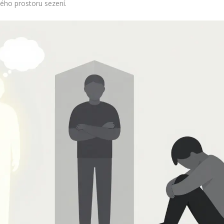
ého prostoru sezení.