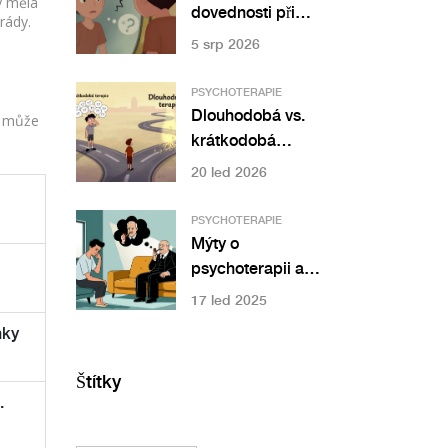
y měla
dovednosti při
rády.
sociální fobii: Jak
5 srp 2026
trénink v
psychoterapii
PSYCHOTERAPIE
pomáhá překonat
Dlouhodobá vs.
t, může
úzkost
krátkodobá
terapie: Jak
20 led 2026
finančně plánovat
léčbu duševního
PSYCHOTERAPIE
zdraví
Mýty o
psychoterapii a
pravda, kterou
17 led 2025
potvrzuje
nky
psychologie
Štítky
.