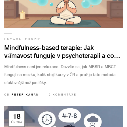
PSYCHOTERAPIE
Mindfulness-based terapie: Jak
všímavost funguje v psychoterapii a co
věda říká
Mindfulness není jen relaxace. Dozvíte se, jak MBSR a MBCT
fungují na mozku, kolik stojí kurzy v ČR a proč je tato metoda
efektivnější než jen léky.
OD
PETER KANAN
0 KOMENTÁŘE
18
ÚNORA