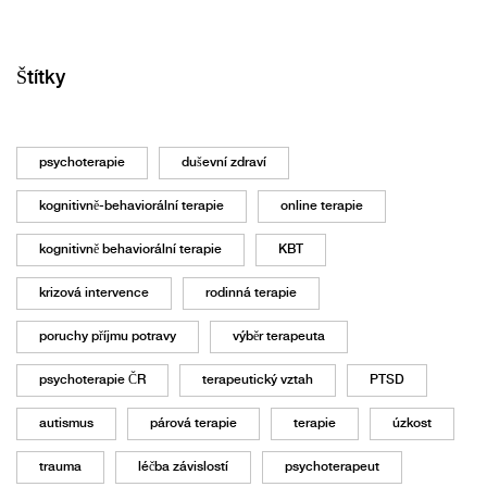
Štítky
psychoterapie
duševní zdraví
kognitivně-behaviorální terapie
online terapie
kognitivně behaviorální terapie
KBT
krizová intervence
rodinná terapie
poruchy příjmu potravy
výběr terapeuta
psychoterapie ČR
terapeutický vztah
PTSD
autismus
párová terapie
terapie
úzkost
trauma
léčba závislostí
psychoterapeut