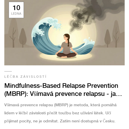
10
LEDNA
LÉČBA ZÁVISLOSTÍ
Mindfulness-Based Relapse Prevention
(MBRP): Všímavá prevence relapsu - jak
funguje a pro koho je vhodná
Všímavá prevence relapsu (MBRP) je metoda, která pomáhá
lidem v léčbě závislosti přežít toužbu bez užívání látek. Učí
přijímat pocity, ne je odmítat. Zatím není dostupná v Česku.