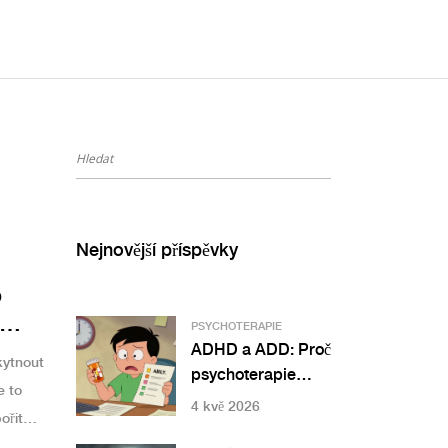
Nejnovější příspěvky
o
PSYCHOTERAPIE
ADHD a ADD: Proč
kytnout
psychoterapie
e to
nezbytně doplňuje
4 kvě 2026
ořit
medikaci