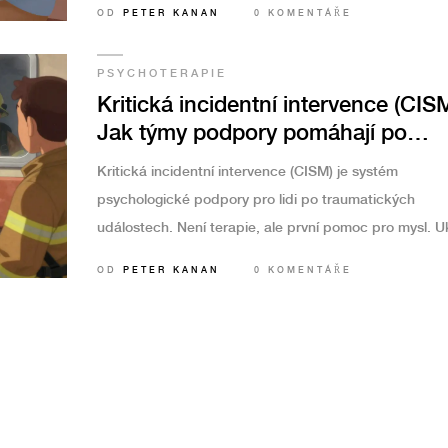
OD
PETER KANAN
0 KOMENTÁŘE
PSYCHOTERAPIE
Kritická incidentní intervence (CISM
Jak týmy podpory pomáhají po
traumatických událostech
Kritická incidentní intervence (CISM) je systém
psychologické podpory pro lidi po traumatických
událostech. Není terapie, ale první pomoc pro mysl. U
se, že funguje nejlépe u jednorázových traumatu, ale
OD
PETER KANAN
0 KOMENTÁŘE
potřebuje kvalifikované týmy a následnou péči. Ve ČR j
málo zavedená.