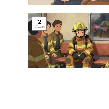
2
BŘEZNA