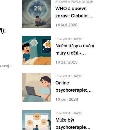
ZDRAVÍ A PSYCHOLOGIE
WHO a duševní
zdraví: Globální
situace a co dělat
14 led 2026
):
PSYCHOTERAPIE
Noční děsy a noční
můry u dětí -
terapie a pomoc
16 zář 2025
kazuje
se spánkem
PSYCHOTERAPIE
e stále
Online
psychoterapie:
Kompletní
18 čen 2026
průvodce terapií z
domova
PSYCHOTERAPIE
Může být
psychoterapie