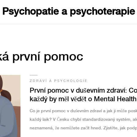
Psychopatie a psychoterapie
ká první pomoc
ZDRAVÍ A PSYCHOLOGIE
První pomoc v duševním zdraví: C
každý by měl vědět o Mental Health
First Aid
Co je první pomoc v duševním zdraví a jak ji může pos
každý laik? V Česku chybí standardizovaný systém, al
neznamená, že nemůžete začít hned. Zjistěte, jak podp
někoho v krizi bez lékařského vzdělání.