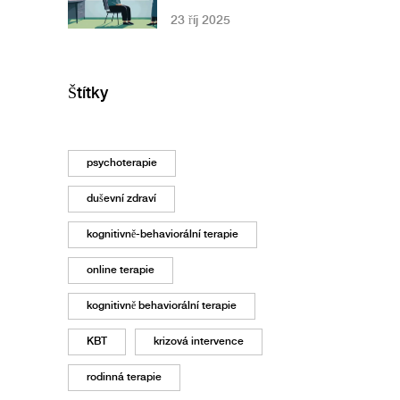
bolestivá? Jak
23 říj 2025
zvládnout
náročnou terapii
Štítky
psychoterapie
duševní zdraví
kognitivně-behaviorální terapie
online terapie
kognitivně behaviorální terapie
KBT
krizová intervence
rodinná terapie