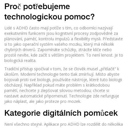
Proč potřebujeme
technologickou pomoc?
Lidé s ADHD často mají potíže s tím, co odborníci nazývají
exekutivními funkcemi
jsou
kognitivní procesy zodpovědné za
plánování, paměť, kontrolu impulzů a flexibility mysli
. Představte
si to jako operační systém vašeho mozku, který má několik
chybných driverů. Zapomínáte schůzky, ztrácíte klíče nebo
prostě nevíte, kde začít s větším projektem. To není lenost. Je to
biologická realita.
Tradiční přístup spočíval v tom, že se člověk musel „přitlačit“ k
úkolům. Moderní technologie tento tlak zmírňují. Místo abyste
bojovali proti své biologii, používáte nástroje, které tuto biologii
obcházejí. Například pokud máte problém s krátkodobou
pamětí, nechcete ji zlepšovat silovou metodou; chcete si
nastavit automatické připomenutí. Technologie zde nefunguje
jako náplast, ale jako proteze pro mozek.
Kategorie digitálních pomůcek
Není všechno stejné. Aplikace pro ADHD lze rozdělit do několika