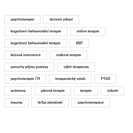
psychoterapie
duševní zdraví
kognitivně-behaviorální terapie
online terapie
kognitivně behaviorální terapie
KBT
krizová intervence
rodinná terapie
poruchy příjmu potravy
výběr terapeuta
psychoterapie ČR
terapeutický vztah
PTSD
autismus
párová terapie
terapie
úzkost
trauma
léčba závislostí
psychoterapeut