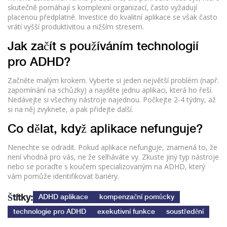
skutečně pomáhají s komplexní organizací, často vyžadují
placenou předplatné. Investice do kvalitní aplikace se však často
vrátí vyšší produktivitou a nižším stresem.
Jak začít s používáním technologií
pro ADHD?
Začněte malým krokem. Vyberte si jeden největší problém (např.
zapomínání na schůzky) a najděte jednu aplikaci, která ho řeší.
Nedávejte si všechny nástroje najednou. Počkejte 2-4 týdny, až
si na něj zvyknete, a pak přidejte další.
Co dělat, když aplikace nefunguje?
Nenechte se odradit. Pokud aplikace nefunguje, znamená to, že
není vhodná pro vás, ne že selháváte vy. Zkuste jiný typ nástroje
nebo se poraďte s koučem specializovaným na ADHD, který
vám pomůže identifikovat bariéry.
Štítky:
ADHD aplikace
kompenzační pomůcky
technologie pro ADHD
exekutivní funkce
soustředění