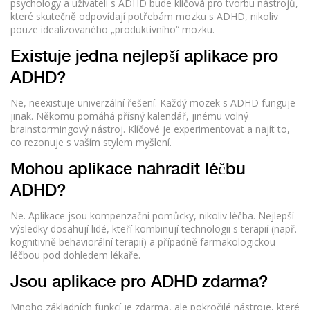
psychology a uživateli s ADHD bude klíčová pro tvorbu nástrojů,
které skutečně odpovídají potřebám mozku s ADHD, nikoliv
pouze idealizovaného „produktivního“ mozku.
Existuje jedna nejlepší aplikace pro
ADHD?
Ne, neexistuje univerzální řešení. Každý mozek s ADHD funguje
jinak. Někomu pomáhá přísný kalendář, jinému volný
brainstormingový nástroj. Klíčové je experimentovat a najít to,
co rezonuje s vaším stylem myšlení.
Mohou aplikace nahradit léčbu
ADHD?
Ne. Aplikace jsou kompenzační pomůcky, nikoliv léčba. Nejlepší
výsledky dosahují lidé, kteří kombinují technologii s terapií (např.
kognitivně behaviorální terapií) a případně farmakologickou
léčbou pod dohledem lékaře.
Jsou aplikace pro ADHD zdarma?
Mnoho základních funkcí je zdarma, ale pokročilé nástroje, které