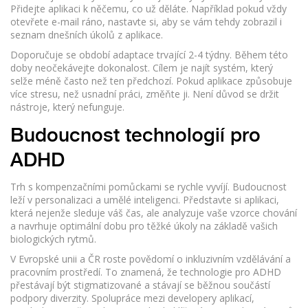
Přidejte aplikaci k něčemu, co už děláte. Například pokud vždy
otevřete e-mail ráno, nastavte si, aby se vám tehdy zobrazil i
seznam dnešních úkolů z aplikace.
Doporučuje se období adaptace trvající 2-4 týdny. Během této
doby neočekávejte dokonalost. Cílem je najít systém, který
selže méně často než ten předchozí. Pokud aplikace způsobuje
více stresu, než usnadní práci, změňte ji. Není důvod se držit
nástroje, který nefunguje.
Budoucnost technologií pro
ADHD
Trh s kompenzačními pomůckami se rychle vyvíjí. Budoucnost
leží v personalizaci a umělé inteligenci. Představte si aplikaci,
která nejenže sleduje váš čas, ale analyzuje vaše vzorce chování
a navrhuje optimální dobu pro těžké úkoly na základě vašich
biologických rytmů.
V Evropské unii a ČR roste povědomí o inkluzivním vzdělávání a
pracovním prostředí. To znamená, že technologie pro ADHD
přestávají být stigmatizované a stávají se běžnou součástí
podpory diverzity. Spolupráce mezi developery aplikací,