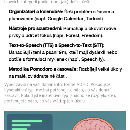
hlavních kategorií podle toho, jaký deficit řeší:
Organizátoři a kalendáře:
Řeší problém s časem a
plánováním (např. Google Calendar, Todoist).
Nástroje pro soustředění:
Pomáhají blokovat rušivé
prvky a udržet fokus (např. Forest, Freedom).
Text-to-Speech (TTS) a Speech-to-Text (STT):
Usnadňují čtení a psaní těm, kteří mají dyslexii nebo
obtíže s formulací myšlenek (např. Speechify).
Metodika Pomodoro a časovače:
Rozbíjejí velké úkoly
na malé, zvládnutelné části.
Výběr závisí na vaší dominantní formě ADHD. Pokud jste
hyperaktivní typ, možná potřebujete něco, co vás donutí
zastavit. Pokud jste inatentivní typ (snadno se rozptylujete),
potřebujete něco, co vás vrátí zpět k úkolu.