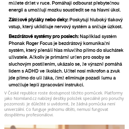
můžete držet v ruce. Pomáhají odbourat přebytečnou
energii a umožňují mozku soustředit se na hlavní úkol.
Zátěžové plyšáky nebo deky:
Poskytují hluboký tlakový
vstup, který uklidňuje nervový systém a snižuje úzkost.
Bezdrátové systémy pro poslech:
Například systém
Phonak Roger Focus
je
bezdrátový komunikační
systém, který přenáší hlas mluvčího přímo do sluchátek
uživatele
. Ačkoliv je primárně určen pro osoby se
sluchovým postižením, ukázalo se, že výrazně pomáhá
lidem s ADHD ve školách. Učitel nosí mikrofon a zvuk
jde přímo do uší žáka, čímž eliminuje pozadí šumu a
umožňuje lepší zpracování instrukcí.
V České republice roste dostupnost těchto pomůcek. Platformy
jako Nomiland.cz nabízejí desítky položek speciálně pro poruchy
pozornosti. Je důležité si uvědomit, že žádná pomůcka není
univerzální. Co funguje jednomu dítěti, nemusí fungovat
dospělému profesionálovi.