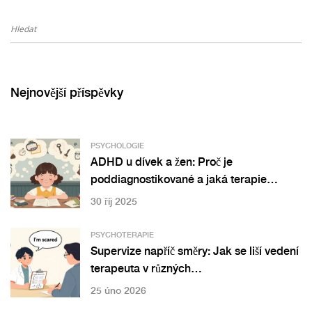
Nejnovější příspěvky
PSYCHOLOGIE
ADHD u dívek a žen: Proč je
poddiagnostikované a jaká terapie
skutečně pomáhá
30 říj 2025
PSYCHOTERAPIE
Supervize napříč směry: Jak se liší vedení
terapeuta v různých
psychoterapeutických školách
25 úno 2026