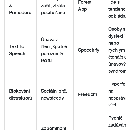
Forest
lidé s
&
začít, ztráta
App
tendencí
Pomodoro
pocitu času
odkládat
Osoby s
dyslexií
Únava z
nebo
Text-to-
čtení, špatné
Speechify
rychlým
Speech
porozumění
čtenářský
textu
únavovým
syndrom
Hyperfok
Blokování
Sociální sítě,
na
Freedom
distraktorů
newsfeedy
nesprávn
věci
Rychlé
zadávání
Zapomínání