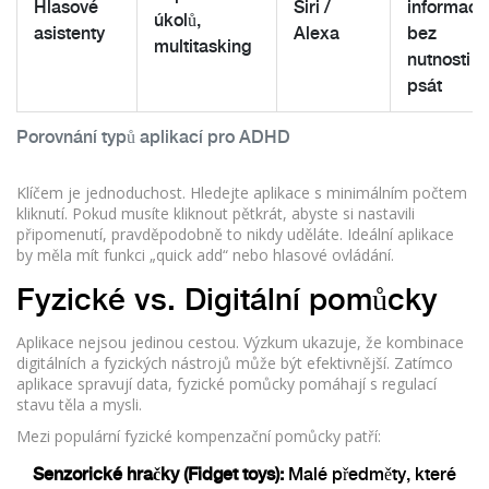
Hlasové
Siri /
informací
úkolů,
asistenty
Alexa
bez
multitasking
nutnosti
psát
Porovnání typů aplikací pro ADHD
Klíčem je jednoduchost. Hledejte aplikace s minimálním počtem
kliknutí. Pokud musíte kliknout pětkrát, abyste si nastavili
připomenutí, pravděpodobně to nikdy uděláte. Ideální aplikace
by měla mít funkci „quick add“ nebo hlasové ovládání.
Fyzické vs. Digitální pomůcky
Aplikace nejsou jedinou cestou. Výzkum ukazuje, že kombinace
digitálních a fyzických nástrojů může být efektivnější. Zatímco
aplikace spravují data, fyzické pomůcky pomáhají s regulací
stavu těla a mysli.
Mezi populární fyzické kompenzační pomůcky patří:
Senzorické hračky (Fidget toys):
Malé předměty, které