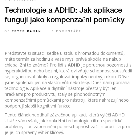
PSYCHOLOGIE
Technologie a ADHD: Jak aplikace
fungují jako kompenzační pomůcky
OD
0 KOMENTÁŘE
PETER KANAN
Představte si situaci: sedíte u stolu s hromadou dokumentů,
máte termín za hodinu a vaše mysl právě skočila na nákup
chleba. Zní to známo? Pro lidi s
ADHD
je
poruchou pozornosti s
hyperaktivitou nebo bez ní
, která ovlivňuje schopnost soustředit
se, organizovat úkoly a regulovat impulzy
není výjimkou. Dříve
jsme spoléhali jen na vlastní vůli nebo léky. Dnes nám pomáhá
technologie. Aplikace a digitální nástroje přestaly být jen
hračkami pro produktivitu; staly se plnohodnotnými
kompenzačními pomůckami
pro
nástroji, které nahrazují nebo
podporují slabší kognitivní funkce
.
Tento článek neodhalí zázračnou aplikaci, která vyléčí ADHD.
Ukáže vám však, jak konkrétní technologie cílí na specifické
problémy - od zapomnění po neschopnost začít s prací - a proč
je jejich správný výběr klíčový.