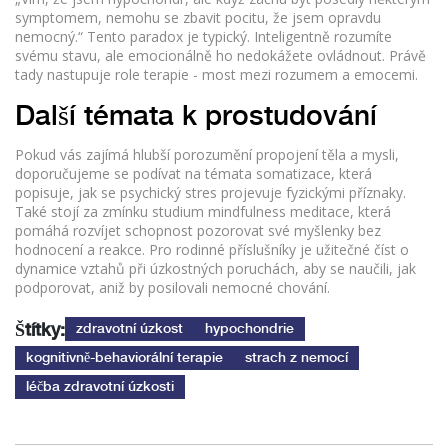
symptomem, nemohu se zbavit pocitu, že jsem opravdu
nemocný.“ Tento paradox je typický. Inteligentně rozumíte
svému stavu, ale emocionálně ho nedokážete ovládnout. Právě
tady nastupuje role terapie - most mezi rozumem a emocemi.
Další témata k prostudování
Pokud vás zajímá hlubší porozumění propojení těla a mysli,
doporučujeme se podívat na témata somatizace, která
popisuje, jak se psychický stres projevuje fyzickými příznaky.
Také stojí za zmínku studium mindfulness meditace, která
pomáhá rozvíjet schopnost pozorovat své myšlenky bez
hodnocení a reakce. Pro rodinné příslušníky je užitečné číst o
dynamice vztahů při úzkostných poruchách, aby se naučili, jak
podporovat, aniž by posilovali nemocné chování.
Štítky:
zdravotní úzkost
hypochondrie
kognitivně-behaviorální terapie
strach z nemocí
léčba zdravotní úzkosti