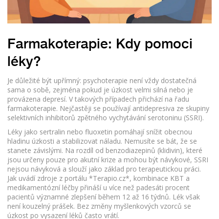
Farmakoterapie: Kdy pomoci
léky?
Je důležité být upřímný: psychoterapie není vždy dostatečná
sama o sobě, zejména pokud je úzkost velmi silná nebo je
provázena depresí. V takových případech přichází na řadu
farmakoterapie. Nejčastěji se používají antidepresiva ze skupiny
selektivních inhibitorů zpětného vychytávání serotoninu (SSRI).
Léky jako sertralin nebo fluoxetin pomáhají snížit obecnou
hladinu úzkosti a stabilizovat náladu. Nemusíte se bát, že se
stanete závislými. Na rozdíl od benzodiazepinů (klidivin), které
jsou určeny pouze pro akutní krize a mohou být návykové, SSRI
nejsou návyková a slouží jako základ pro terapeutickou práci.
Jak uvádí zdroje z portálu *Terapio.cz*, kombinace KBT a
medikamentózní léčby přináší u více než padesáti procent
pacientů významné zlepšení během 12 až 16 týdnů. Lék však
není kouzelný prášek. Bez změny myšlenkových vzorců se
úzkost po vysazení léků často vrátí.