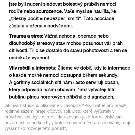
jste byli nuceni sledovat bolestivý průběh nemoci
rodiče nebo sourozence. Vaše mysl se naučila, že
„tělesný pocit = nebezpečí smrti“. Tato asociace
zůstala uložená v podvědomí.
Trauma a stres:
Vážná nehoda, operace nebo
dlouhodobý stresový stav mohou posunout váš prah
citlivosti. Tělo se dostalo do stavu pohotovosti a ten se
nedokáže vypnout.
Vliv médií a internetu:
Žijeme ve době, kdy je informace
o každé možné nemoci dostupná během sekundy.
Algoritmy sociálních sítí nám často servírují obsah,
který odpovídá našim obavám, čímž vytvářejí filtr
bublinu plnou hororových příběhů o diagnózách.
Jak uvádí studie publikované v časopise *Psychiatrie pro praxi*,
rodinné zázemí hraje klíčovou roli. Děti, které vyrůstaly v
prostředí, kde byla nemoc idealizována jako forma získávání
pozornosti nebo kde byly bolesti nadměrně dramatisovány, mají
vyšší riziko rozvoje této poruchy.