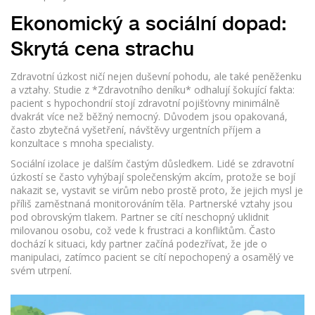
Ekonomický a sociální dopad:
Skrytá cena strachu
Zdravotní úzkost ničí nejen duševní pohodu, ale také peněženku
a vztahy. Studie z *Zdravotního deníku* odhalují šokující fakta:
pacient s hypochondrií stojí zdravotní pojišťovny minimálně
dvakrát více než běžný nemocný. Důvodem jsou opakovaná,
často zbytečná vyšetření, návštěvy urgentních příjem a
konzultace s mnoha specialisty.
Sociální izolace je dalším častým důsledkem. Lidé se zdravotní
úzkostí se často vyhýbají společenským akcím, protože se bojí
nakazit se, vystavit se virům nebo prostě proto, že jejich mysl je
příliš zaměstnaná monitorováním těla. Partnerské vztahy jsou
pod obrovským tlakem. Partner se cítí neschopný uklidnit
milovanou osobu, což vede k frustraci a konfliktům. Často
dochází k situaci, kdy partner začíná podezřívat, že jde o
manipulaci, zatímco pacient se cítí nepochopený a osamělý ve
svém utrpení.