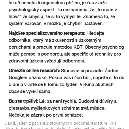
lékaři nenalezli organickou příčinu, je čas zvážit
psychologický aspekt. To neznamená, že „to máte v
hlavě“ ve smyslu, že si to vymyslíte. Znamená to, že
systém varování v mozku je chybně nastaven.
Najděte specializovaného terapeuta:
Hledejte
odborníka, který má zkušenosti s úzkostnými
poruchami a pracuje metodou KBT. Obecný psycholog
může pomoci s podporou, ale specifické techniky pro
zdravotní úzkost vyžadují odbornost.
Omezte online research:
Stanovte si pravidlo. Žádné
Googlení příznaků. Pokud vás něco bolí, napište si to do
diáře a vraťte se k tomu za týden. Většina akutních
obav se vyřeší sama.
Buďte trpěliví:
Léčba není rychlá. Budování důvěry a
přestavba myšlenkových schémat trvá měsíce.
Nečekajte zázrak po první schůzce.
David, jeden z pacientů citovaných v odborné literatuře, říká:
„Vím, že jsem hypochondr, ale když začnu být posedlý některým