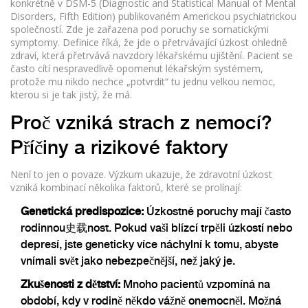
konkrétně v
DSM-5
(
Diagnostic and Statistical Manual of Mental
Disorders, Fifth Edition
) publikovaném Americkou psychiatrickou
společností. Zde je zařazena pod poruchy se somatickými
symptomy. Definice říká, že jde o přetrvávající úzkost ohledně
zdraví, která přetrvává navzdory lékařskému ujištění. Pacient se
často cítí nespravedlivě opomenut lékařským systémem,
protože mu nikdo nechce „potvrdit“ tu jednu velkou nemoc,
kterou si je tak jistý, že má.
Proč vzniká strach z nemocí?
Příčiny a rizikové faktory
Není to jen o povaze. Výzkum ukazuje, že zdravotní úzkost
vzniká kombinací několika faktorů, které se prolínají:
Genetická predispozice:
Úzkostné poruchy mají často
rodinnou史载nost. Pokud vaši blízcí trpěli úzkostí nebo
depresí, jste geneticky více náchylní k tomu, abyste
vnímali svět jako nebezpečnější, než jaký je.
Zkušenosti z dětství:
Mnoho pacientů vzpomíná na
období, kdy v rodině někdo vážně onemocněl. Možná