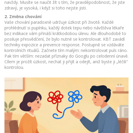
navždy. Musíte se naučit žít s tím, že pravděpodobnost, že jste
zdravý, je vysoká, i když si toho nejste jisti.
2. Změna chování
Vaše chování paradoxně udržuje úzkost při životě. Každé
prohlédnutí si pupínku, každý dotek tepu nebo návštěva lékaře
bez indikace vám přináší krátkodobou úlevu. Ale dlouhodobě to
posiluje přesvědčení, že bylo nutné se kontrolovat. KBT zavádí
techniky expozice a prevence response. Postupně se vzdáváte
kontrolních rituálů. Začnete tím malým: nekontrolovat puls ráno.
Pak tím větším: nezadat příznaky do Googlu po celodenní únavě.
Cílem je prožít úzkost, nechat ji přijít a odejít, aniž byste ji „léčili"
kontrolou.