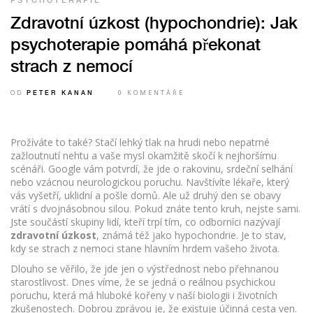
PSYCHOTERAPIE
Zdravotní úzkost (hypochondrie): Jak
psychoterapie pomáhá překonat
strach z nemocí
OD
0 KOMENTÁŘE
PETER KANAN
Prožíváte to také? Stačí lehký tlak na hrudi nebo nepatrné
zažloutnutí nehtu a vaše mysl okamžitě skočí k nejhoršímu
scénáři. Google vám potvrdí, že jde o rakovinu, srdeční selhání
nebo vzácnou neurologickou poruchu. Navštívíte lékaře, který
vás vyšetří, uklidní a pošle domů. Ale už druhý den se obavy
vrátí s dvojnásobnou silou. Pokud znáte tento kruh, nejste sami.
Jste součástí skupiny lidí, kteří trpí tím, co odborníci nazývají
zdravotní úzkost
, známá též jako
hypochondrie
. Je to stav,
kdy se strach z nemoci stane hlavním hrdem vašeho života.
Dlouho se věřilo, že jde jen o výstřednost nebo přehnanou
starostlivost. Dnes víme, že se jedná o reálnou psychickou
poruchu, která má hluboké kořeny v naší biologii i životních
zkušenostech. Dobrou zprávou je, že existuje účinná cesta ven.