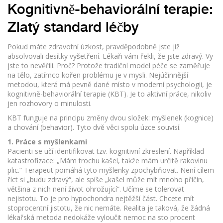
Kognitivně-behaviorální terapie:
Zlatý standard léčby
Pokud máte zdravotní úzkost, pravděpodobně jste již
absolvovali desítky vyšetření. Lékaři vám řekli, že jste zdravý. Vy
jste to nevěřili. Proč? Protože tradiční model péče se zaměřuje
na tělo, zatímco kořen problému je v mysli. Nejúčinnější
metodou, která má pevně dané místo v moderní psychologii, je
kognitivně-behaviorální terapie
(KBT). Je to aktivní práce, nikoliv
jen rozhovory o minulosti.
KBT funguje na principu změny dvou složek: myšlenek (kognice)
a chování (behavior). Tyto dvě věci spolu úzce souvisí.
1. Práce s myšlenkami
Pacienti se učí identifikovat tzv. kognitivní zkreslení. Například
katastrofizace: „Mám trochu kašel, takže mám určitě rakovinu
plic.“ Terapeut pomáhá tyto myšlenky zpochybňovat. Není cílem
říct si „budu zdravý“, ale spíše „kašel může mít mnoho příčin,
většina z nich není život ohrožující“. Učíme se tolerovat
nejistotu. To je pro hypochondra nejtěžší část. Chcete mít
stoprocentní jistotu, že nic nemáte. Realita je taková, že žádná
lékařská metoda nedokáže vyloučit nemoc na sto procent