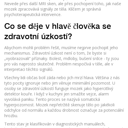
Nevede přes další MRI sken, ale přes pochopení toho, jak naše
mozek zpracovává signály ze těla. Klíčem je správná
psychoterapeutická intervence.
Co se děje v hlavě člověka se
zdravotní úzkostí?
Abychom mohli problém řešit, musíme nejprve pochopit jeho
mechanismus. Zdravotní úzkost není o tom, že byste si
„vyobrazovali“ příznaky. Bolest, mdloby, bušení srdce - ty jsou
pro vás naprosto skutečné. Problém nespočívá v těle, ale v
interpretaci těchto signálů.
Všechny lidi občas bolí záda nebo jich mrzí hlava. Většina z nás
tyto pocity ignoruje nebo jim věnuje minimální pozornost. U
osoby se zdravotní úzkostí funguje mozek jako hypercitlivý
detektor kouře. I když v kuchyni jen smažíte vejce, alarm
vyvolává paniku. Tento proces se nazývá somatická
hyperpozornost. Mozek nepřetržitě skenuje tělo po jakékoli
odchylce od normálu a každou drobnost označuje za potenciální
hrozbu.
Tento stav je klasifikován v diagnostických manuálech,