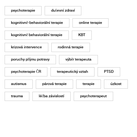
psychoterapie
duševní zdraví
kognitivně-behaviorální terapie
online terapie
kognitivně behaviorální terapie
KBT
krizová intervence
rodinná terapie
poruchy příjmu potravy
výběr terapeuta
psychoterapie ČR
terapeutický vztah
PTSD
autismus
párová terapie
terapie
úzkost
trauma
léčba závislostí
psychoterapeut