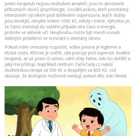
Junior-terapeuti nejsou nezkušení amatéři. Jsou to absolventi
příbuzných oborů (psychologie, sociální práce), kteří procházejí
intenzivním výcvikem pod dohledem supervizora. Jejich služby
jsou levnější, obvykle kolem 1000 Kč, někdy i méně. Výhodou je,
že často investují do vašeho případu více času a energie,
protože se aktivně učí. Nevýhodou může být menší rozsah
viděných problémů ve srovnání s veterány oboru.
Pokud máte omezený rozpočet, volba juniora je legitimní a
etická cesta. Klíčové je ověřit, zda pracuje pod supervizí. Kvalitní
terapeut, ať už junior či senior, vám vždy řekne, kdo ho dohlíží a
jaký má přístup. Například centrum ZačniTady.cz nabízí
studentskou terapii za 500 Kč a dospělým za 800 Kč, což
ukazuje, že dostupné možnosti existují, pokud víte, kde hledat.