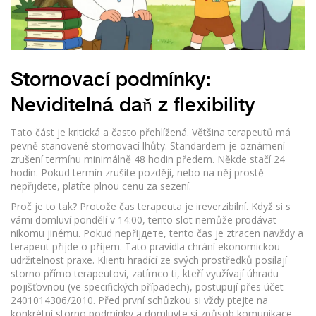
Stornovací podmínky:
Neviditelná daň z flexibility
Tato část je kritická a často přehlížená. Většina terapeutů má
pevně stanovené stornovací lhůty. Standardem je oznámení
zrušení termínu minimálně 48 hodin předem. Někde stačí 24
hodin. Pokud termín zrušíte později, nebo na něj prostě
nepřijdete, platíte plnou cenu za sezení.
Proč je to tak? Protože čas terapeuta je ireverzibilní. Když si s
vámi domluví pondělí v 14:00, tento slot nemůže prodávat
nikomu jinému. Pokud nepřijдете, tento čas je ztracen navždy a
terapeut přijde o příjem. Tato pravidla chrání ekonomickou
udržitelnost praxe. Klienti hradící ze svých prostředků posílají
storno přímo terapeutovi, zatímco ti, kteří využívají úhradu
pojišťovnou (ve specifických případech), postupují přes účet
2401014306/2010. Před první schůzkou si vždy ptejte na
konkrétní storno podmínky a domluvte si způsob komunikace