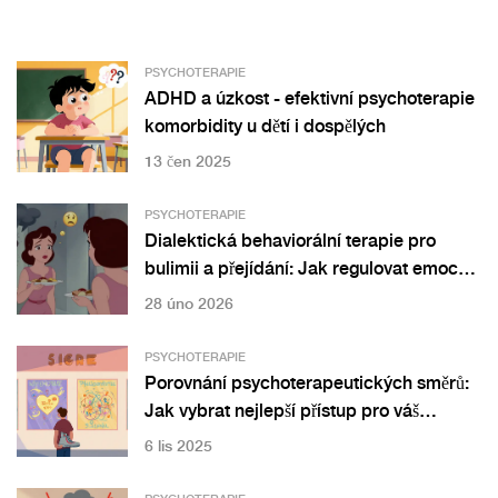
PSYCHOTERAPIE
ADHD a úzkost - efektivní psychoterapie
komorbidity u dětí i dospělých
13 čen 2025
PSYCHOTERAPIE
Dialektická behaviorální terapie pro
bulimii a přejídání: Jak regulovat emoce
a přerušit cyklus přejídání
28 úno 2026
PSYCHOTERAPIE
Porovnání psychoterapeutických směrů:
Jak vybrat nejlepší přístup pro váš
problém
6 lis 2025