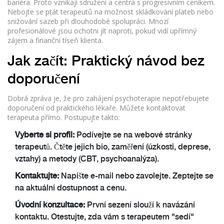
bariéra. Proto vznikají sdružení a centra s progresivním ceníkem.
Nebojte se ptát terapeutů na možnost skládkování plateb nebo
snižování sazeb při dlouhodobé spolupráci. Mnozí
profesionálové jsou ochotni jít naproti, pokud vidí upřímný
zájem a finanční tíseň klienta.
Jak začít: Praktický návod bez
doporučení
Dobrá zpráva je, že pro zahájení psychoterapie nepotřebujete
doporučení od praktického lékaře. Můžete kontaktovat
terapeuta přímo. Postupujte takto:
Vyberte si profil:
Podívejte se na webové stránky
terapeutů. Čtěte jejich bio, zaměření (úzkosti, deprese,
vztahy) a metody (CBT, psychoanalýza).
Kontaktujte:
Napište e-mail nebo zavolejte. Zeptejte se
na aktuální dostupnost a cenu.
Úvodní konzultace:
První sezení slouží k navázání
kontaktu. Otestujte, zda vám s terapeutem "sedí"