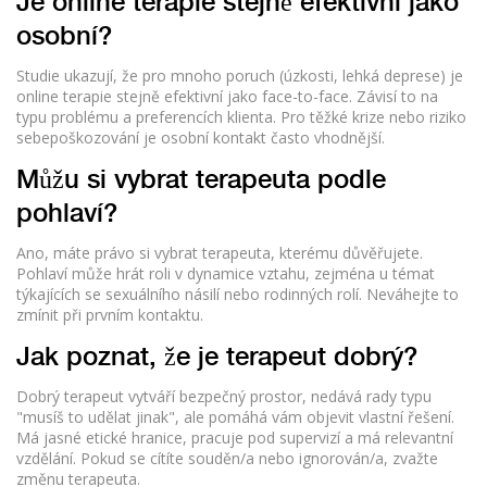
Je online terapie stejně efektivní jako
osobní?
Studie ukazují, že pro mnoho poruch (úzkosti, lehká deprese) je
online terapie stejně efektivní jako face-to-face. Závisí to na
typu problému a preferencích klienta. Pro těžké krize nebo riziko
sebepoškozování je osobní kontakt často vhodnější.
Můžu si vybrat terapeuta podle
pohlaví?
Ano, máte právo si vybrat terapeuta, kterému důvěřujete.
Pohlaví může hrát roli v dynamice vztahu, zejména u témat
týkajících se sexuálního násilí nebo rodinných rolí. Neváhejte to
zmínit při prvním kontaktu.
Jak poznat, že je terapeut dobrý?
Dobrý terapeut vytváří bezpečný prostor, nedává rady typu
"musíš to udělat jinak", ale pomáhá vám objevit vlastní řešení.
Má jasné etické hranice, pracuje pod supervizí a má relevantní
vzdělání. Pokud se cítíte souděn/a nebo ignorován/a, zvažte
změnu terapeuta.