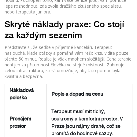
hodinu. Pochopení toho, kam vaše peníze jdou, vám pomůže
lépe rozhodnout, zda zvolit dražšího zkušeného specialistu,
nebo terapeuta juniora.
Skryté náklady praxe: Co stojí
za každým sezením
Představte si, že sedíte v příjemné kanceláři. Terapeut
naslouchá, klade otázky a pomáhá vám řešit krizi. Vidíte pouze
těchto 50 minut. Realita je však mnohem složitější. Cena terapie
není jen za přítomnost člověka ve stejné místnosti. Zahrnuje
celou infrastrukturu, která umožňuje, aby tato pomoc byla
kvalitní a bezpečná.
Nákladová
Popis a dopad na cenu
položka
Terapeut musí mít tichý,
Pronájem
soukromý a komfortní prostor. V
prostor
Praze jsou nájmy drahé, což se
promítá do hodinové sazby.