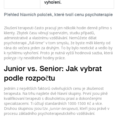
vyhoření.
Přehled hlavních položek, které tvoří cenu psychoterapie
Zkušení terapeuti často pracují jen několik hodin denně přímo s
klienty. Zbytek času věnují supervizím, studiu případů,
administrativě a vlastnímu vzdělávání. Nemůžete dělat
psychoterapii „full-time“ v tom smyslu, že byste měli klienty od
rána do večera jeden za druhým. To by bylo neetické a vedlo by
k rychlému vyhoření. Proto je nutná vyšší hodinová sazba, která
pokryje i ty neviditelné hodiny práce.
Junior vs. Senior: Jak vybrat
podle rozpočtu
Jedním z největších faktorů ovlivňujících cenu je zkušenost
terapeuta. Na trhu najdete dvě hlavní skupiny. První jsou plně
kvalifikovaní terapeuti s dlouholetou praxí a dokončenými
specializacemi. Ti účtují standardních 1000-1500 Kč a více.
Druhou skupinou jsou tzv.
junior-terapeuti
, kteří jsou právě v
procesu základního psychoterapeutického vzdělávání.