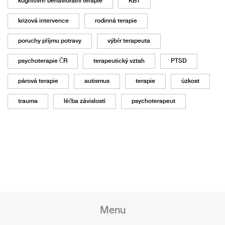
kognitivně behaviorální terapie
KBT
krizová intervence
rodinná terapie
poruchy příjmu potravy
výběr terapeuta
psychoterapie ČR
terapeutický vztah
PTSD
párová terapie
autismus
terapie
úzkost
trauma
léčba závislostí
psychoterapeut
Menu