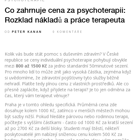
PSYCHOTERAPIE
Co zahrnuje cena za psychoterapii:
Rozklad nákladů a práce terapeuta
OD
0 KOMENTÁŘE
PETER KANAN
Kolik vás bude stát pomoc s duševním zdravím? V České
republice se ceny individuální psychoterapie pohybují obvykle
mezi
800 až 1500 Kč
za jedno standardní 50minutové sezení.
Pro mnoho lidí to může znít jako vysoká částka, zejména když
si uvědomíme, že zdravotní pojišťovny tyto služby běžně
nehradí. Platíte tedy plnou cenu z vlastních prostředků. Ale co
přesně zaplácíte, když přijdete na terapii? Je to jen odměna za
čas, který vám terapeut věnuje?
Praha je v tomto ohledu specifická. Průměrná cena zde
dosahuje kolem 1000 Kč, zatímco v menších městech mohou
být sazby nižší. Pokud hledáte párovou nebo rodinnou terapii,
počítejte s vyššími částkami - často od 1000 Kč za kratší sezení
až po 2700 Kč za delší bloky. Studenti mají štěstí, někteří
poskytovatelé jim nabízejí sníženou cenu kolem 500 Kč za