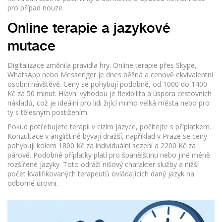
pro případ nouze.
Online terapie a jazykové
mutace
Digitalizace změnila pravidla hry. Online terapie přes Skype,
WhatsApp nebo Messenger je dnes běžná a cenově ekvivalentní
osobní návštěvě. Ceny se pohybují podobně, od 1000 do 1400
Kč za 50 minut. Hlavní výhodou je flexibilita a úspora cestovních
nákladů, což je ideální pro lidi žijící mimo velká města nebo pro
ty s tělesným postižením.
Pokud potřebujete terapii v cizím jazyce, počítejte s příplatkem.
Konzultace v angličtině bývají dražší, například v Praze se ceny
pohybují kolem 1800 Kč za individuální sezení a 2200 Kč za
párové. Podobné příplatky platí pro španělštinu nebo jiné méně
rozšířené jazyky. Toto odráží nišový charakter služby a nižší
počet kvalifikovaných terapeutů ovládajících daný jazyk na
odborné úrovni.