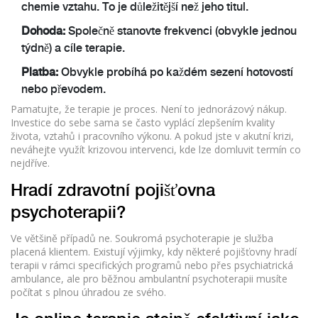
chemie vztahu. To je důležitější než jeho titul.
Dohoda:
Společně stanovte frekvenci (obvykle jednou
týdně) a cíle terapie.
Platba:
Obvykle probíhá po každém sezení hotovostí
nebo převodem.
Pamatujte, že terapie je proces. Není to jednorázový nákup.
Investice do sebe sama se často vyplácí zlepšením kvality
života, vztahů i pracovního výkonu. A pokud jste v akutní krizi,
neváhejte využít krizovou intervenci, kde lze domluvit termín co
nejdříve.
Hradí zdravotní pojišťovna
psychoterapii?
Ve většině případů ne. Soukromá psychoterapie je služba
placená klientem. Existují výjimky, kdy některé pojišťovny hradí
terapii v rámci specifických programů nebo přes psychiatrická
ambulance, ale pro běžnou ambulantní psychoterapii musíte
počítat s plnou úhradou ze svého.