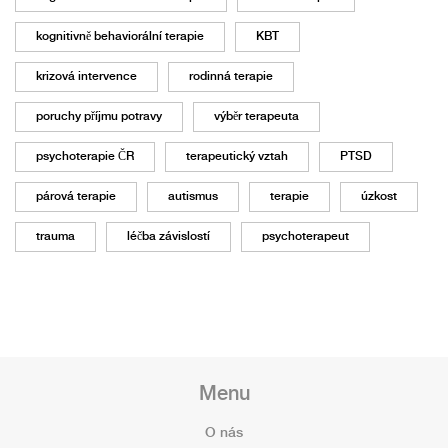
kognitivně behaviorální terapie
KBT
krizová intervence
rodinná terapie
poruchy příjmu potravy
výběr terapeuta
psychoterapie ČR
terapeutický vztah
PTSD
párová terapie
autismus
terapie
úzkost
trauma
léčba závislostí
psychoterapeut
Menu
O nás