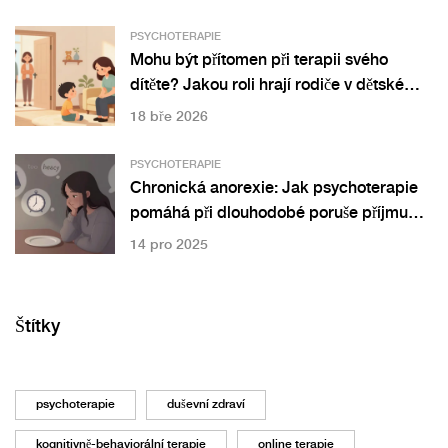
PSYCHOTERAPIE
Mohu být přítomen při terapii svého
dítěte? Jakou roli hrají rodiče v dětské
psychoterapii
18 bře 2026
PSYCHOTERAPIE
Chronická anorexie: Jak psychoterapie
pomáhá při dlouhodobé poruše příjmu
potravy
14 pro 2025
Štítky
psychoterapie
duševní zdraví
kognitivně-behaviorální terapie
online terapie