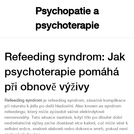
Psychopatie a
psychoterapie
Refeeding syndrom: Jak
psychoterapie pomáhá
při obnově výživy
Refeeding syndrom
je
refeeding syndrom
,
závažná komplikace
při návratu k jídlu po delší hladovění
. Also known as
syndrom
refeedingu
, který může způsobit vážné elektrolytové
nerovnováhy.
Tato situace nastává, když tělo po dlouhé době
nedostatečné výživy začne dostávat více kalorií, což může vést k
selhání srdce, svalové slabosti nebo dokonce smrti, pokud není