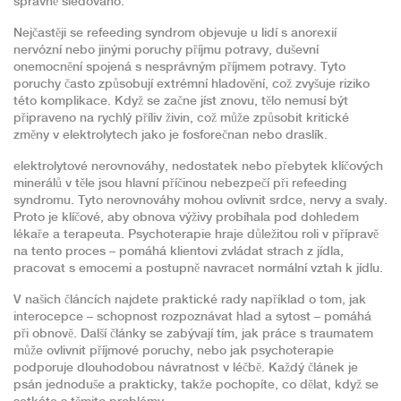
správně sledováno.
Nejčastěji se refeeding syndrom objevuje u lidí s anorexií
nervózní nebo jinými
poruchy příjmu potravy
,
duševní
onemocnění spojená s nesprávným příjmem potravy
. Tyto
poruchy často způsobují extrémní hladovění, což zvyšuje riziko
této komplikace. Když se začne jíst znovu, tělo nemusí být
připraveno na rychlý příliv živin, což může způsobit kritické
změny v elektrolytech jako je fosforečnan nebo draslík.
elektrolytové nerovnováhy
,
nedostatek nebo přebytek klíčových
minerálů v těle
jsou hlavní příčinou nebezpečí při refeeding
syndromu. Tyto nerovnováhy mohou ovlivnit srdce, nervy a svaly.
Proto je klíčové, aby obnova výživy probíhala pod dohledem
lékaře a terapeuta. Psychoterapie hraje důležitou roli v přípravě
na tento proces – pomáhá klientovi zvládat strach z jídla,
pracovat s emocemi a postupně navracet normální vztah k jídlu.
V našich článcích najdete praktické rady například o tom, jak
interocepce – schopnost rozpoznávat hlad a sytost – pomáhá
při obnově. Další články se zabývají tím, jak práce s traumatem
může ovlivnit příjmové poruchy, nebo jak psychoterapie
podporuje dlouhodobou návratnost v léčbě. Každý článek je
psán jednoduše a prakticky, takže pochopíte, co dělat, když se