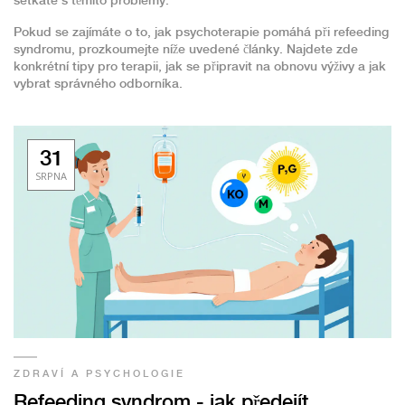
setkáte s těmito problémy.
Pokud se zajímáte o to, jak psychoterapie pomáhá při refeeding
syndromu, prozkoumejte níže uvedené články. Najdete zde
konkrétní tipy pro terapii, jak se připravit na obnovu výživy a jak
vybrat správného odborníka.
31
SRPNA
ZDRAVÍ A PSYCHOLOGIE
Refeeding syndrom - jak předejít