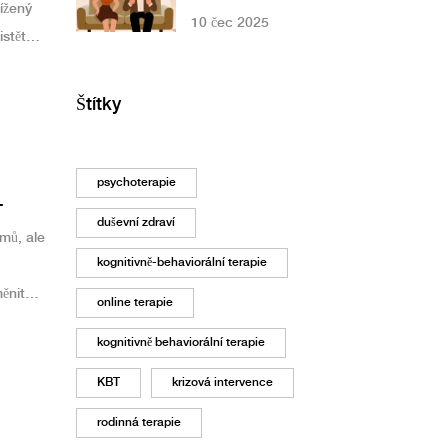
tížený
krokem
10 čec 2025
stěte,
terapeutický plán
Štítky
psychoterapie
duševní zdraví
mů, ale
kognitivně-behaviorální terapie
ěnit
online terapie
kognitivně behaviorální terapie
KBT
krizová intervence
rodinná terapie