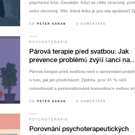
psychické krizi. Zavolejte, když se cítíte ztracený, pře
nebo ohrožený. Víte, která linka je pro vás správná? Zji
jak volat a co vás čeká.
OD
PETER KANAN
0 KOMENTÁŘE
PSYCHOTERAPIE
Párová terapie před svatbou: Jak
prevence problémů zvýší šanci na
šťastné manželství
Párová terapie před svatbou není o opravování problé
o tom, jak jim předcházet. Zjistěte, proč 41 % nižší
rozvodovost a personalizovaná komunikace mohou zm
váš vztah navždy.
OD
PETER KANAN
0 KOMENTÁŘE
PSYCHOTERAPIE
Porovnání psychoterapeutických