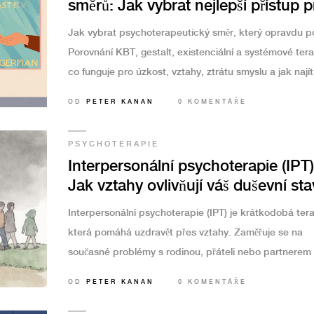
směrů: Jak vybrat nejlepší přístup p
váš problém
Jak vybrat psychoterapeutický směr, který opravdu 
Porovnání KBT, gestalt, existenciální a systémové tera
co funguje pro úzkost, vztahy, ztrátu smyslu a jak najít
správného terapeuta.
OD
PETER KANAN
0 KOMENTÁŘE
PSYCHOTERAPIE
Interpersonální psychoterapie (IPT)
Jak vztahy ovlivňují váš duševní sta
jak vám mohou pomoci uzdravět
Interpersonální psychoterapie (IPT) je krátkodobá tera
která pomáhá uzdravět přes vztahy. Zaměřuje se na
současné problémy s rodinou, přáteli nebo partnerem 
dokázaně účinná při depresi a úzkosti. Není o minulosti
OD
PETER KANAN
0 KOMENTÁŘE
tom, jak dnes komunikujete.