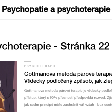
Psychopatie a psychoterapie
choterapie - Stránka 22
PSYCHOTERAPIE
Gottmanova metoda párové terapie
Vědecky podložený způsob, jak zlep
manželství
Gottmanova metoda párové terapie je vědecky podlo
přístup, který s 90% přesností předpovídá rozvod. Zjis
jak sedm principů může zachránit váš vztah - bez esote
jen s konkrétními nástroji.