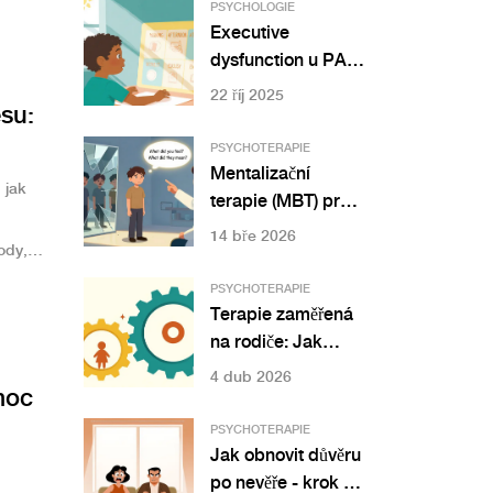
PSYCHOLOGIE
Executive
dysfunction u PAS
- podpora
22 říj 2025
su:
plánování a
organizace
PSYCHOTERAPIE
Mentalizační
 jak
terapie (MBT) pro
hraniční poruchu
14 bře 2026
ody,
osobnosti: Jak
rozvíjet schopnost
PSYCHOTERAPIE
přemýšlet o
Terapie zaměřená
vlastních a cizích
na rodiče: Jak
emocích
pomoci dítěti
4 dub 2026
moc
změnou vlastního
přístupu
PSYCHOTERAPIE
Jak obnovit důvěru
po nevěře - krok za