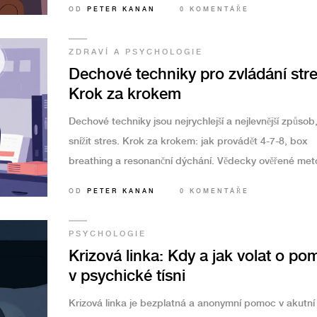
OD
PETER KANAN
0 KOMENTÁŘE
ZDRAVÍ A PSYCHOLOGIE
Dechové techniky pro zvládání stre
Krok za krokem
Dechové techniky jsou nejrychlejší a nejlevnější způsob,
snížit stres. Krok za krokem: jak provádět 4-7-8, box
breathing a resonanční dýchání. Vědecky ověřené met
které fungují už po 7 dnech.
OD
PETER KANAN
0 KOMENTÁŘE
PSYCHOLOGIE
Krizová linka: Kdy a jak volat o po
v psychické tísni
Krizová linka je bezplatná a anonymní pomoc v akutní