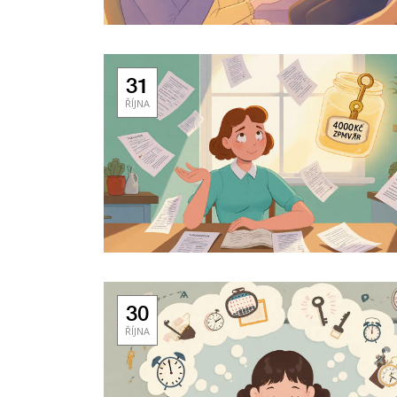
31
ŘÍJNA
30
ŘÍJNA