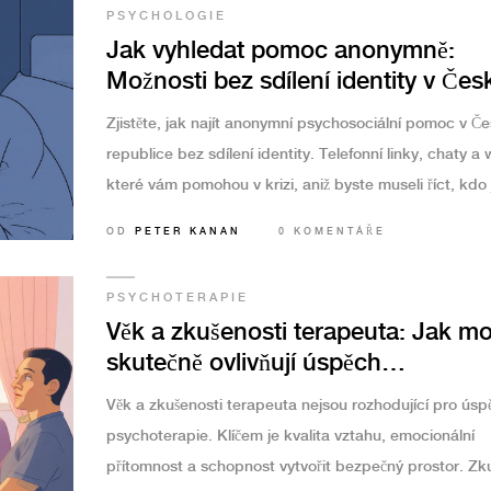
PSYCHOLOGIE
Jak vyhledat pomoc anonymně:
Možnosti bez sdílení identity v Čes
republice
Zjistěte, jak najít anonymní psychosociální pomoc v Č
republice bez sdílení identity. Telefonní linky, chaty a
které vám pomohou v krizi, aniž byste museli říct, kdo 
OD
PETER KANAN
0 KOMENTÁŘE
PSYCHOTERAPIE
Věk a zkušenosti terapeuta: Jak m
skutečně ovlivňují úspěch
psychoterapie
Věk a zkušenosti terapeuta nejsou rozhodující pro úsp
psychoterapie. Klíčem je kvalita vztahu, emocionální
přítomnost a schopnost vytvořit bezpečný prostor. Zk