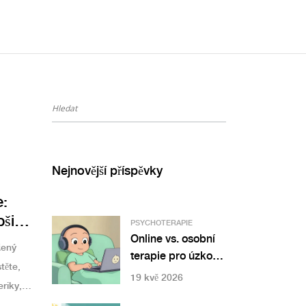
Nejnovější příspěvky
:
šit
PSYCHOTERAPIE
Online vs. osobní
žený
terapie pro úzkost
těte,
a depresi: Co je
19 kvě 2026
riky,
účinnější