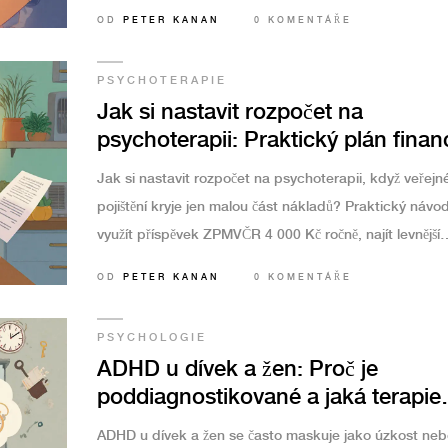
pomáhá v komplexních případech, ale neznamená
OD
PETER KANAN
0 KOMENTÁŘE
automaticky lepší terapii.
PSYCHOTERAPIE
Jak si nastavit rozpočet na
psychoterapii: Praktický plán finan
Jak si nastavit rozpočet na psychoterapii, když veřejn
pojištění kryje jen malou část nákladů? Praktický návod
využít příspěvek ZPMVČR 4 000 Kč ročně, najít levnější
alternativy a financovat terapii i při omezeném rozpočt
OD
PETER KANAN
0 KOMENTÁŘE
PSYCHOLOGIE
ADHD u dívek a žen: Proč je
poddiagnostikované a jaká terapie
skutečně pomáhá
ADHD u dívek a žen se často maskuje jako úzkost neb