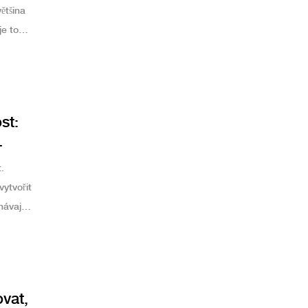
ětšina
je to
st:
.
vytvořit
ávají.
běhy.
vat,