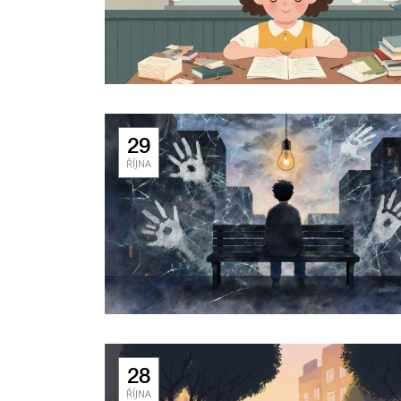
29
ŘÍJNA
28
ŘÍJNA