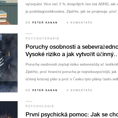
vyčerpání. Více než 3 % dospělých žen má ADHD, ale v
je poddiagnostikována. Zjistěte, jak se projevuje, proč 
přehlíženo a jaká terapie opravdu pomáhá.
OD
PETER KANAN
0 KOMENTÁŘE
PSYCHOTERAPIE
Poruchy osobnosti a sebevražedno
Vysoké riziko a jak vytvořit účinný
krizový plán
Poruchy osobnosti zvyšují riziko sebevraždy až šestkrát
Zjistěte, proč hraniční porucha je nejnebezpečnější, jak 
účinný krizový plán a proč v Česku tyto plány často selh
Zahrnuje aktuální údaje z NUDZ, výzkumy a reálné pří
OD
PETER KANAN
0 KOMENTÁŘE
PSYCHOLOGIE
První psychická pomoc: Jak se cho