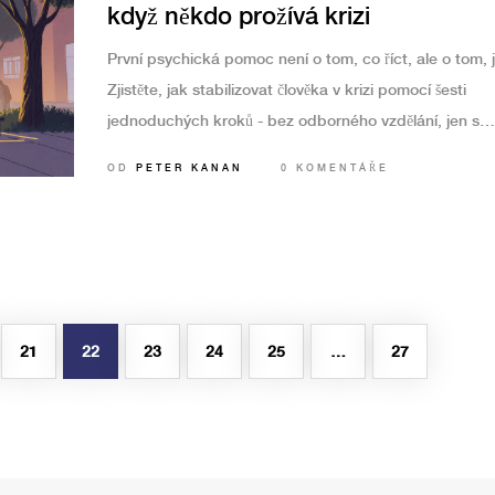
když někdo prožívá krizi
První psychická pomoc není o tom, co říct, ale o tom, j
Zjistěte, jak stabilizovat člověka v krizi pomocí šesti
jednoduchých kroků - bez odborného vzdělání, jen s
lidskostí.
OD
PETER KANAN
0 KOMENTÁŘE
21
22
23
24
25
…
27