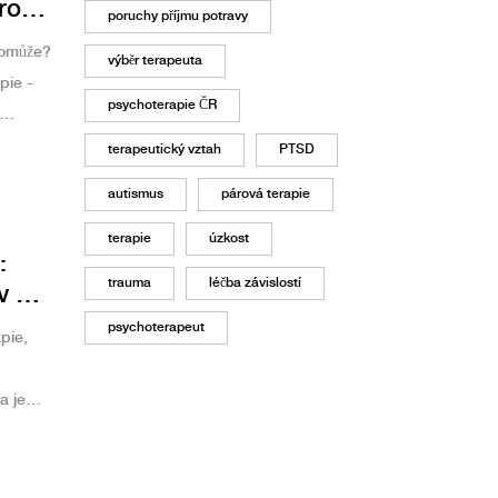
ro
poruchy příjmu potravy
pomůže?
výběr terapeuta
pie -
psychoterapie ČR
terapeutický vztah
PTSD
autismus
párová terapie
terapie
úzkost
:
trauma
léčba závislostí
v a
psychoterapeut
pie,
a je
, ale o