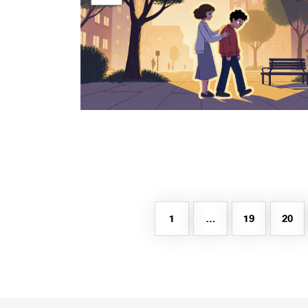
1
…
19
20